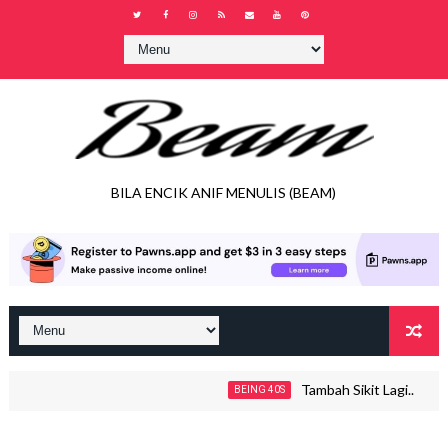
BILA ENCIK ANIF MENULIS (BEAM)
Tambah Sikit Lagi..
BEING 40S
J