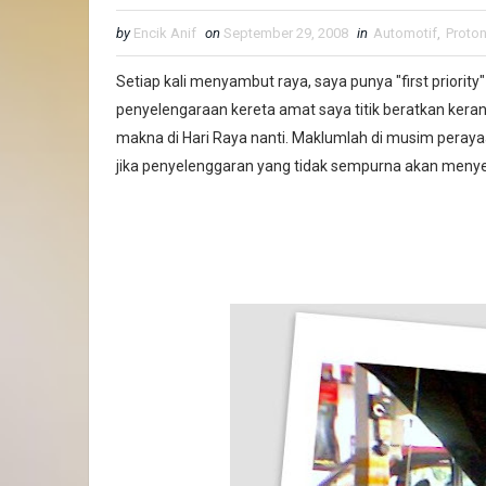
by
Encik Anif
on
September 29, 2008
in
Automotif
,
Proton
Setiap kali menyambut raya, saya punya "first priority"
penyelengaraan kereta amat saya titik beratkan kera
makna di Hari Raya nanti. Maklumlah di musim peray
jika penyelenggaran yang tidak sempurna akan meny