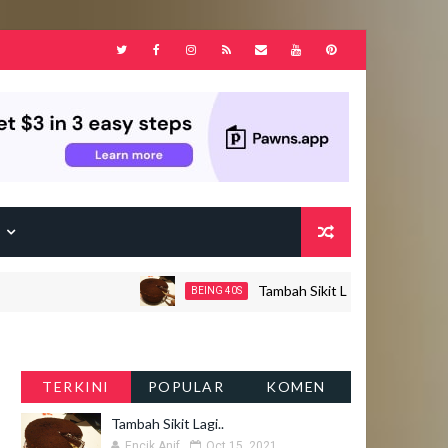
F
Tambah Sikit Lagi..
BEING 40S
JOHOR
TERKINI
POPULAR
KOMEN
Tambah Sikit Lagi..
Encik Anif
Oct 15, 2021