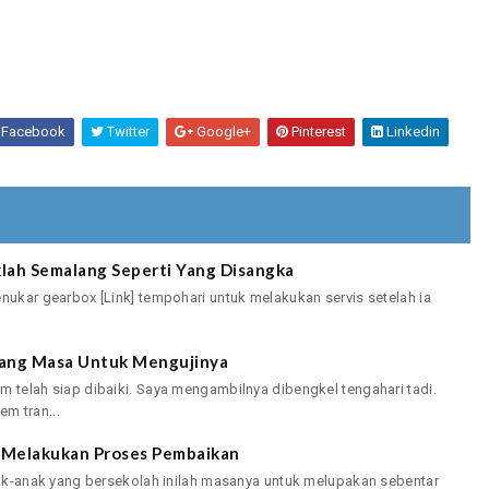
Facebook
Twitter
Google+
Pinterest
Linkedin
aklah Semalang Seperti Yang Disangka
enukar gearbox [Link] tempohari untuk melakukan servis setelah ia
arang Masa Untuk Mengujinya
m telah siap dibaiki. Saya mengambilnya dibengkel tengahari tadi.
m tran...
k Melakukan Proses Pembaikan
anak-anak yang bersekolah inilah masanya untuk melupakan sebentar