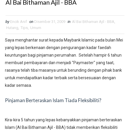
Al Bai Bithaman Ajil - BBA
by
Encik Anif
on
Disember 31, 2009
in
Al Bai Bithaman Ajil - BBA
,
Hutang
,
Tips
,
Umum
Saya menghantar surat kepada Maybank Islamic pada bulan Mei
yang lepas berkenaan dengan pengurangan kadar faedah
keuntungan bagi pinjaman perumahan. Setelah hampir 6 tahun
membuat pembayaran dan menjadi "Paymaster" yang taat,
rasanya telah tiba masanya untuk berunding dengan pihak bank
untuk mendapatkan kadar terbaik serta bersesuaian dengan
kadar semasa.
Pinjaman Berteraskan Islam Tiada Fleksibiliti?
Kira-kira 5 tahun yang lepas kebanyakkan pinjaman berteraskan
Islam (Al Bai Bithaman Ajil - BBA) tidak memberikan fleksibiliti