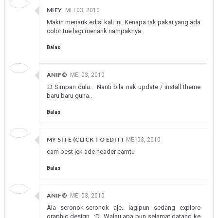
MIEY
MEI 03, 2010
Makin menarik edisi kali ini. Kenapa tak pakai yang ada
color tue lagi menarik nampaknya.
Balas
ANIF®
MEI 03, 2010
:D Simpan dulu.. Nanti bila nak update / install theme
baru baru guna..
Balas
MY SITE (CLICK TO EDIT)
MEI 03, 2010
cam best jek ade header camtu
Balas
ANIF®
MEI 03, 2010
Ala seronok-seronok aje.. lagipun sedang explore
graphic design.. :D Walau apa pun selamat datang ke