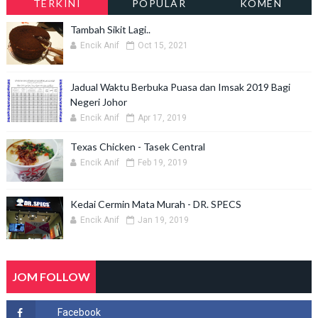
TERKINI
POPULAR
KOMEN
Tambah Sikit Lagi..
Encik Anif
Oct 15, 2021
Jadual Waktu Berbuka Puasa dan Imsak 2019 Bagi
Negeri Johor
Encik Anif
Apr 17, 2019
Texas Chicken - Tasek Central
Encik Anif
Feb 19, 2019
Kedai Cermin Mata Murah - DR. SPECS
Encik Anif
Jan 19, 2019
JOM FOLLOW