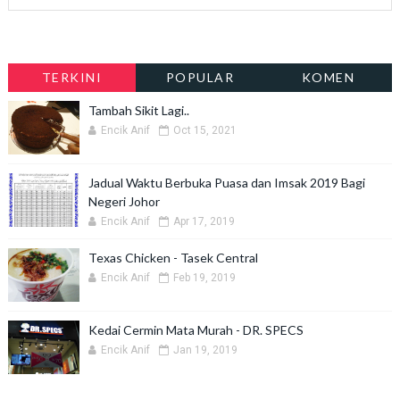
TERKINI
POPULAR
KOMEN
Tambah Sikit Lagi..
Encik Anif
Oct 15, 2021
Jadual Waktu Berbuka Puasa dan Imsak 2019 Bagi
Negeri Johor
Encik Anif
Apr 17, 2019
Texas Chicken - Tasek Central
Encik Anif
Feb 19, 2019
Kedai Cermin Mata Murah - DR. SPECS
Encik Anif
Jan 19, 2019