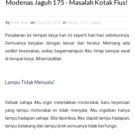
Modenas Jaguh 175 - Masalah Kotak Fius!
by
Encik Anif
on
Ogos 04, 2010
in
Bikers
,
D.I.Y
,
Jaguh
Perjalanan ke tempat kerja hari ini seperti hari-hari sebelumnya.
Semuanya berjalan dengan lancar dan teratur. Memang ada
sedikit kesesakan, walau bagaimanapun Aku tetap sampai awal
di tempat kerja. Alhamdulillah.
Lampu Tidak Menyala!
Sebaik sahaja Aku ingin meletakkan motorsikal, baru terpersan
yang lampu motorsikal ini tidak menyala. Aku ingatkan hanya
lampu hadapan sahaja. Bila diperiksa, Aku dapati lampu hadapan,
lampu belakang dan lampu brek semuanya tidak berfungsi.