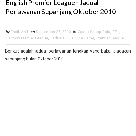
English Premier League - Jadual
Perlawanan Sepanjang Oktober 2010
by
Encik Anif
on
September 26, 2010
in
Cakap-Cakap Bola
,
EPL
,
Fantasy Premier League
,
Jadual EPL
,
Online Game
,
Premier League
Berikut adalah jadual perlawanan lengkap yang bakal diadakan
sepanjang bulan Oktober 2010.