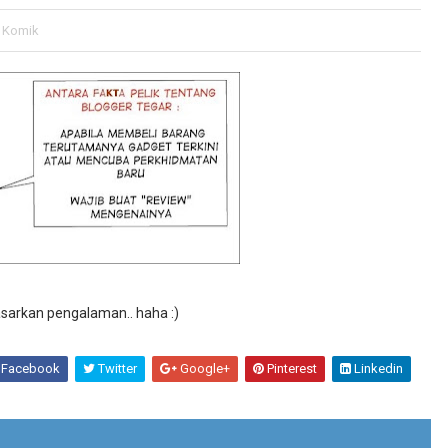
Komik
sarkan pengalaman.. haha :)
Facebook
Twitter
Google+
Pinterest
Linkedin