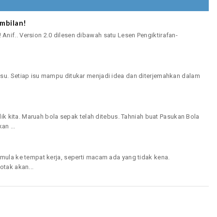
mbilan!
nif.. Version 2.0 dilesen dibawah satu Lesen Pengiktirafan-
isu. Setiap isu mampu ditukar menjadi idea dan diterjemahkan dalam
ilik kita. Maruah bola sepak telah ditebus. Tahniah buat Pasukan Bola
n ...
emula ke tempat kerja, seperti macam ada yang tidak kena.
otak akan...