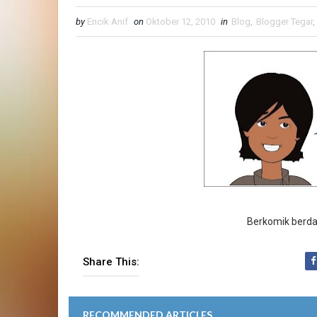
by
Encik Anif
on
Oktober 12, 2010
in
Blog
,
Blogger Tegar
,
Berkomik berda
Share This:
RECOMMENDED ARTICLES