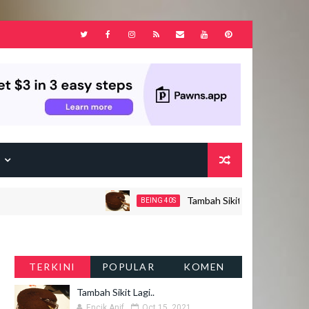
F
Tambah Sikit Lagi..
BEING 40S
TERKINI
POPULAR
KOMEN
Tambah Sikit Lagi..
Encik Anif
Oct 15, 2021