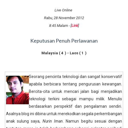
Live Online
Rabu
, 2
8 Novembe
r 2012
8
:45 Malam - [
Link
]
Keputusan Penuh Perlawanan
Malaysia (
4
) - Laos (
1
)
Seorang pencinta teknologi dan sangat konservatif
apabila berbicara tentang pengurusan kewangan.
Bercita-cita untuk mencari jalan bagi menjadikan
teknologi terkini sebagai mampu milik. Menulis
berdasarkan perspektif dan pengalaman sendiri.
Asalnya blog ini dibina untuk merekodkan segala perkembangan
anak sulung saya,
Nurin Iman
. Namun begitu sesuai dengan