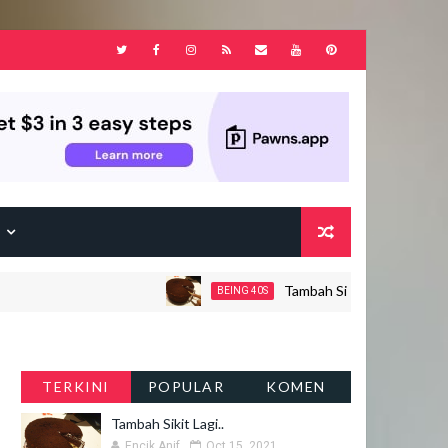
F
Tambah Sikit Lagi..
BEING 40S
TERKINI
POPULAR
KOMEN
Tambah Sikit Lagi..
Encik Anif
Oct 15, 2021