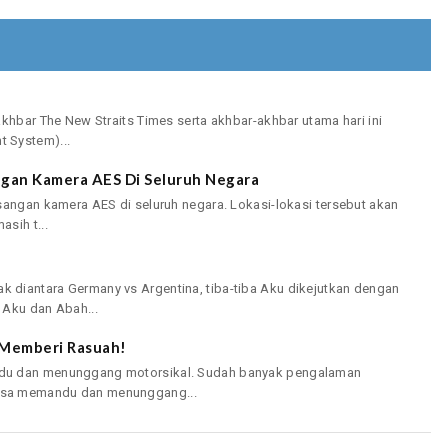
khbar The New Straits Times serta akhbar-akhbar utama hari ini
 System)...
ngan Kamera AES Di Seluruh Negara
sangan kamera AES di seluruh negara. Lokasi-lokasi tersebut akan
sih t...
diantara Germany vs Argentina, tiba-tiba Aku dikejutkan dengan
 Aku dan Abah...
 Memberi Rasuah!
du dan menunggang motorsikal. Sudah banyak pengalaman
asa memandu dan menunggang...