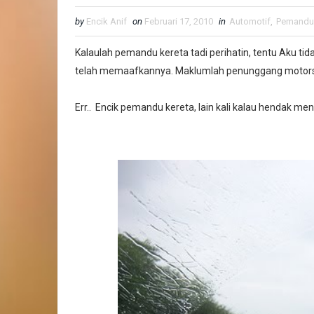
by
Encik Anif
on
Februari 17, 2010
in
Automotif
,
Pemandu
Kalaulah pemandu kereta tadi perihatin, tentu Aku ti
telah memaafkannya. Maklumlah penunggang motorsik
Err.. Encik pemandu kereta, lain kali kalau hendak me