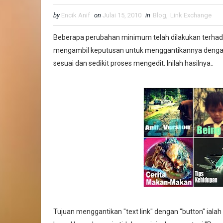
by
Encik Anif
on
Julai 15, 2010
in
Blog
,
Link Exchange
Beberapa perubahan minimum telah dilakukan terhada
mengambil keputusan untuk menggantikannya dengan
sesuai dan sedikit proses mengedit. Inilah hasilnya..
Tujuan menggantikan "text link" dengan "button" i