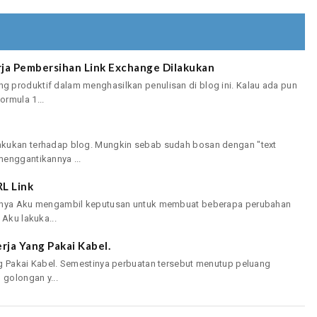
rja Pembersihan Link Exchange Dilakukan
 produktif dalam menghasilkan penulisan di blog ini. Kalau ada pun
rmula 1...
akukan terhadap blog. Mungkin sebab sudah bosan dengan "text
menggantikannya ...
L Link
irnya Aku mengambil keputusan untuk membuat beberapa perubahan
 Aku lakuka...
rja Yang Pakai Kabel.
ng Pakai Kabel. Semestinya perbuatan tersebut menutup peluang
 golongan y...