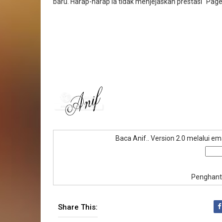
baru. Harap-harap ia tidak menjejaskan prestasi "Pag
Baca Anif.. Version 2.0 melalui e
Penghant
Share This: