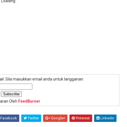
e Loading".
mail. Sila masukkan email anda untuk langganan:
aran Oleh
FeedBurner
Facebook
Twitter
Google+
Pinterest
Linkedin