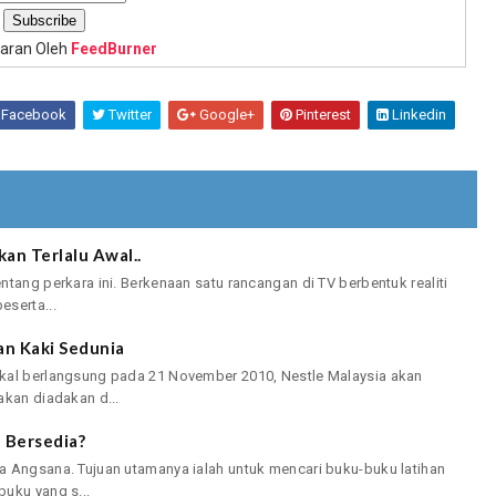
aran Oleh
FeedBurner
Facebook
Twitter
Google+
Pinterest
Linkedin
an Terlalu Awal..
tang perkara ini. Berkenaan satu rancangan di TV berbentuk realiti
eserta...
an Kaki Sedunia
kal berlangsung pada 21 November 2010, Nestle Malaysia akan
akan diadakan d...
 Bersedia?
a Angsana. Tujuan utamanya ialah untuk mencari buku-buku latihan
uku yang s...