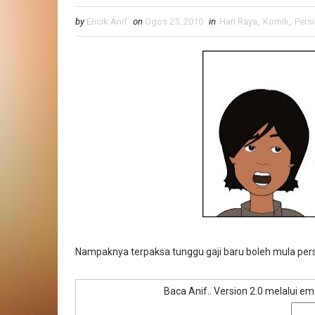
by
Encik Anif
on
Ogos 25, 2010
in
Hari Raya
,
Komik
,
Pers
Nampaknya terpaksa tunggu gaji baru boleh mula persia
Baca Anif.. Version 2.0 melalui e