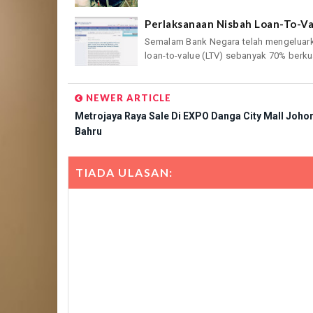
Perlaksanaan Nisbah Loan-To-Va
Semalam Bank Negara telah mengeluar
loan-to-value (LTV) sebanyak 70% berkua
NEWER ARTICLE
Metrojaya Raya Sale Di EXPO Danga City Mall Joho
Bahru
TIADA ULASAN: