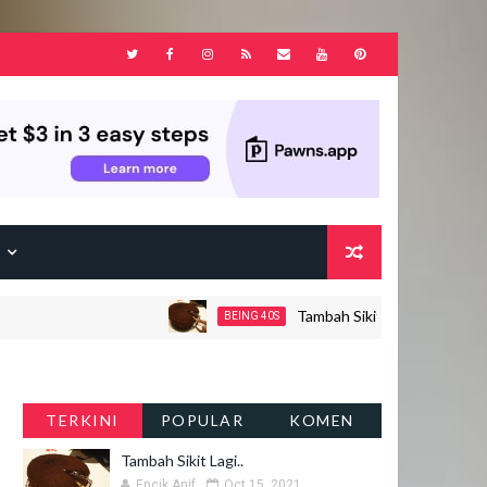
F
Tambah Sikit Lagi..
BEING 40S
TERKINI
POPULAR
KOMEN
Tambah Sikit Lagi..
Encik Anif
Oct 15, 2021