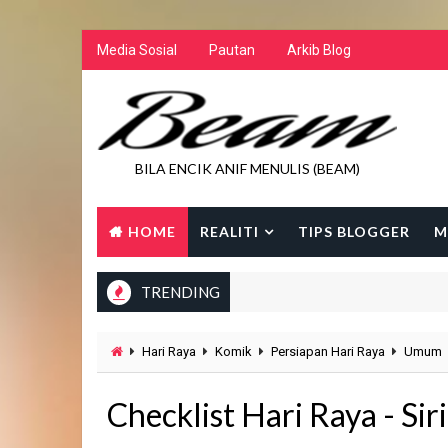
Media Sosial
Pautan
Arkib Blog
BILA ENCIK ANIF MENULIS (BEAM)
HOME
REALITI
TIPS BLOGGER
M
TRENDING
Hari Raya
Komik
Persiapan Hari Raya
Umum
Checklist Hari Raya - Siri