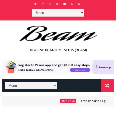
BILA ENCIK ANIF MENULIS (BEAM)
Tambah Sikit Lagi..
BEING 40S
J