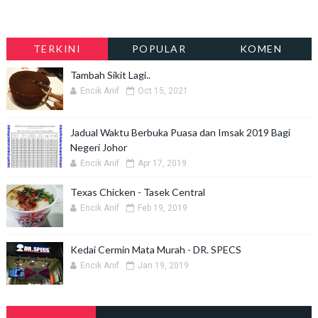
TERKINI
POPULAR
KOMEN
Tambah Sikit Lagi..
Encik Anif
Oct 15, 2021
Jadual Waktu Berbuka Puasa dan Imsak 2019 Bagi
Negeri Johor
Encik Anif
Apr 17, 2019
Texas Chicken - Tasek Central
Encik Anif
Feb 19, 2019
Kedai Cermin Mata Murah - DR. SPECS
Encik Anif
Jan 19, 2019