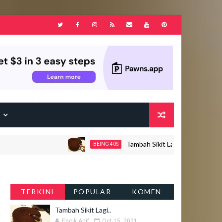
F
Tambah Sikit Lagi..
BEING 40S
JOHOR
TERKINI
POPULAR
KOMEN
Tambah Sikit Lagi..
Encik Anif
Oct 15, 2021