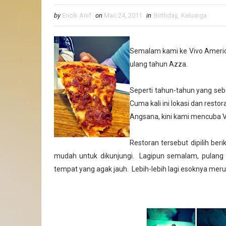
by
Encik Anif
on
Mac 24, 2011
in
Birthday
,
Keluarga
Semalam kami ke Vivo America
ulang tahun Azza.
Seperti tahun-tahun yang se
Cuma kali ini lokasi dan rest
Angsana, kini kami mencuba Vi
Restoran tersebut dipilih ber
mudah untuk dikunjungi. Lagipun semalam, pulang ag
tempat yang agak jauh. Lebih-lebih lagi esoknya meru