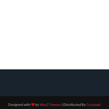
Designed with
by
Way2Themes
| Distributed By
Gooyaabi