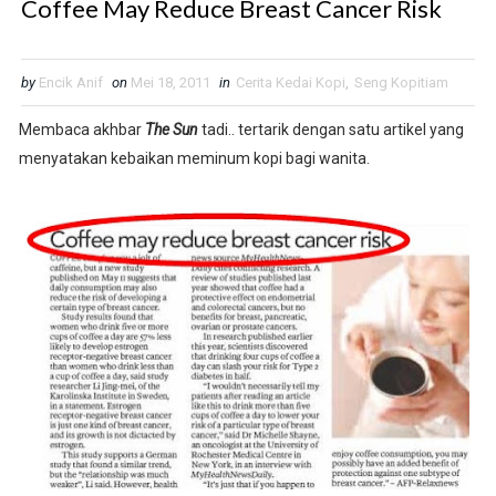
Coffee May Reduce Breast Cancer Risk
by
Encik Anif
on
Mei 18, 2011
in
Cerita Kedai Kopi
,
Seng Kopitiam
Membaca akhbar
The Sun
tadi.. tertarik dengan satu artikel yang
menyatakan kebaikan meminum kopi bagi wanita.