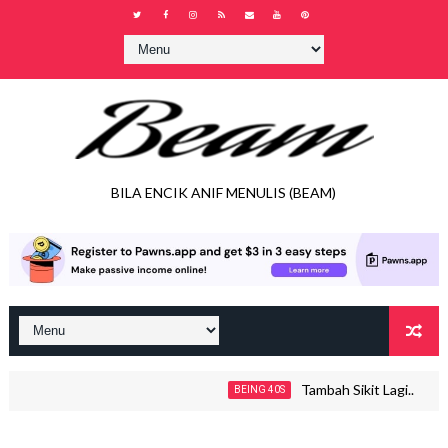
BILA ENCIK ANIF MENULIS (BEAM)
Tambah Sikit Lagi..
BEING 40S
JO