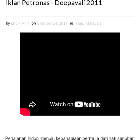
Iklan Petronas - Deepavali 2011
by
Encik Anif
on
Oktober 24, 2011
in
Iklan
,
Malaysia
Perjalanan hidup menuju kebahagiaan bermula dari hati sanubari