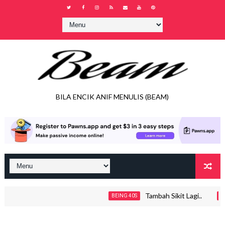
BILA ENCIK ANIF MENULIS (BEAM)
Tambah Sikit Lagi..
BEING 40S
JOH