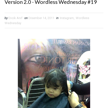
Version 2.0 - Wordless Wednesday #19
by
Encik Anif
on
Disember 14, 2011
in
Instagram
,
Wordless
Wednesday