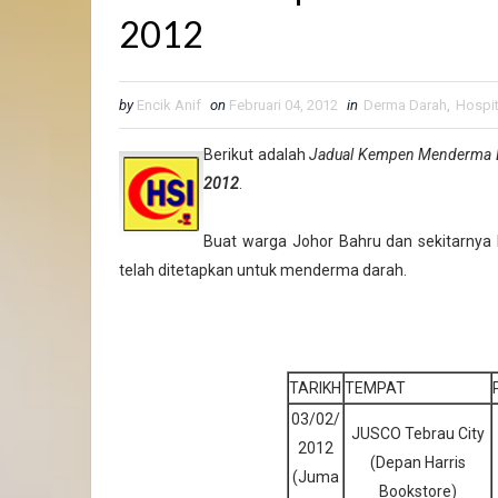
2012
by
Encik Anif
on
Februari 04, 2012
in
Derma Darah
,
Hospit
Berikut adalah
Jadual Kempen Menderma Dar
2012
.
Buat warga Johor Bahru dan sekitarnya 
telah ditetapkan untuk menderma darah.
TARIKH
TEMPAT
03/02/
JUSCO Tebrau City
2012
(Depan Harris
(Juma
Bookstore)