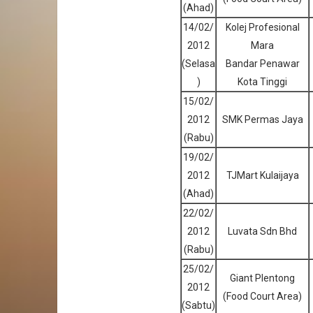
(Ahad)
14/02/
Kolej Profesional
2012
Mara
(Selasa
Bandar Penawar
)
Kota Tinggi
15/02/
2012
SMK Permas Jaya
(Rabu)
19/02/
2012
TJMart Kulaijaya
(Ahad)
22/02/
2012
Luvata Sdn Bhd
(Rabu)
25/02/
Giant Plentong
2012
(Food Court Area)
(Sabtu)