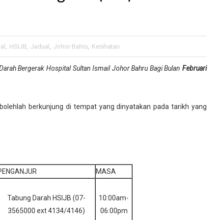
al
,
HSIJB
,
Jadual
,
Johor Bahru
,
Kesihatan
ah Bergerak Hospital Sultan Ismail Johor Bahru Bagi Bulan
Februari
bolehlah berkunjung di tempat yang dinyatakan pada tarikh yang
PENGANJUR
MASA
Tabung Darah HSIJB (07-
10:00am-
3565000 ext 4134/4146)
06:00pm