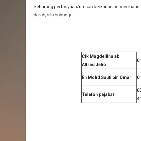
Sebarang pertanyaan/urusan berkaitan pendermaan
darah, sila hubungi :
Cik Magdellina ak
0
Alfred Jeho
En Mohd Saufi bin Omar
0
0
Telefon pejabat
4