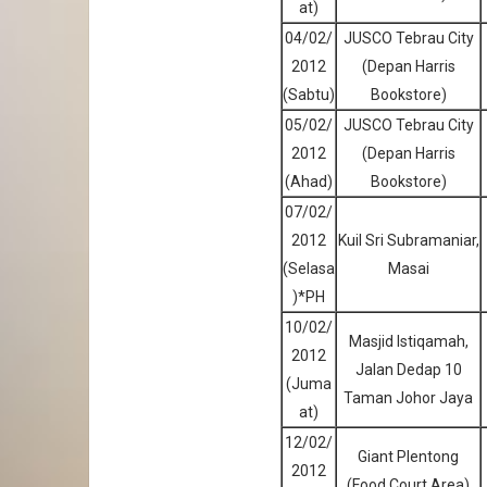
at)
04/02/
JUSCO Tebrau City
2012
(Depan Harris
(Sabtu)
Bookstore)
05/02/
JUSCO Tebrau City
2012
(Depan Harris
(Ahad)
Bookstore)
07/02/
2012
Kuil Sri Subramaniar,
(Selasa
Masai
)*PH
10/02/
Masjid Istiqamah,
2012
Jalan Dedap 10
(Juma
Taman Johor Jaya
at)
12/02/
Giant Plentong
2012
(Food Court Area)