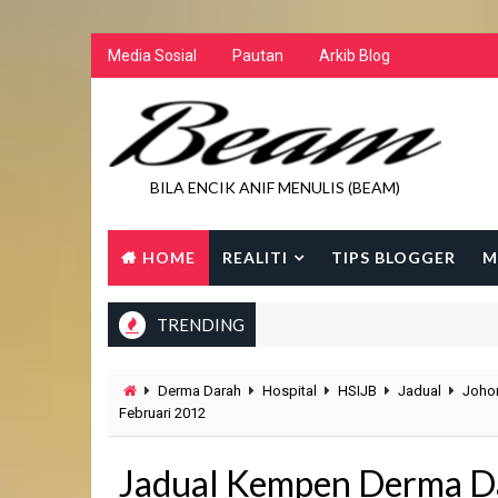
Media Sosial
Pautan
Arkib Blog
BILA ENCIK ANIF MENULIS (BEAM)
HOME
REALITI
TIPS BLOGGER
M
TRENDING
Derma Darah
Hospital
HSIJB
Jadual
Johor
Februari 2012
Jadual Kempen Derma Dar