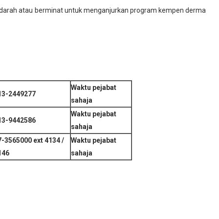
 darah atau berminat untuk menganjurkan program kempen derma
Waktu pejabat
13-2449277
sahaja
Waktu pejabat
13-9442586
sahaja
7-3565000 ext 4134 /
Waktu pejabat
146
sahaja