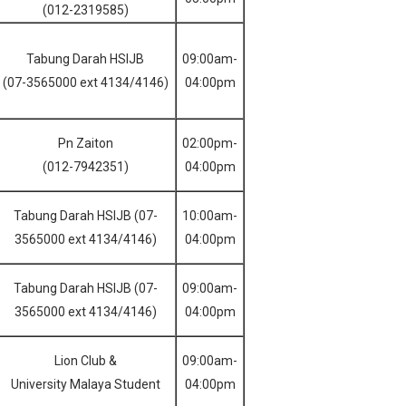
(012-2319585)
Tabung Darah HSIJB
09:00am-
(07-3565000 ext 4134/4146)
04:00pm
Pn Zaiton
02:00pm-
(012-7942351)
04:00pm
Tabung Darah HSIJB (07-
10:00am-
3565000 ext 4134/4146)
04:00pm
Tabung Darah HSIJB (07-
09:00am-
3565000 ext 4134/4146)
04:00pm
Lion Club &
09:00am-
University Malaya Student
04:00pm