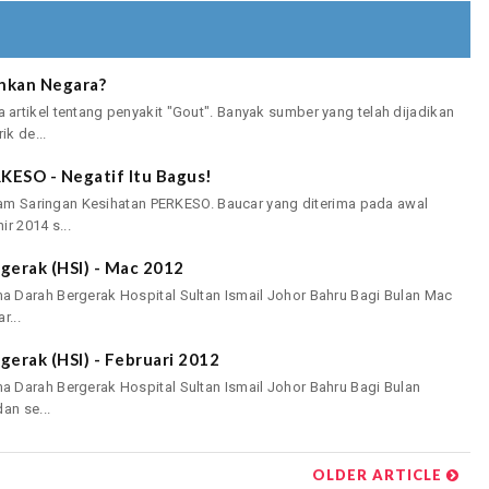
uhkan Negara?
rtikel tentang penyakit "Gout". Banyak sumber yang telah dijadikan
ik de...
KESO - Negatif Itu Bagus!
gram Saringan Kesihatan PERKESO. Baucar yang diterima pada awal
r 2014 s...
erak (HSI) - Mac 2012
 Darah Bergerak Hospital Sultan Ismail Johor Bahru Bagi Bulan Mac
r...
erak (HSI) - Februari 2012
 Darah Bergerak Hospital Sultan Ismail Johor Bahru Bagi Bulan
an se...
OLDER ARTICLE