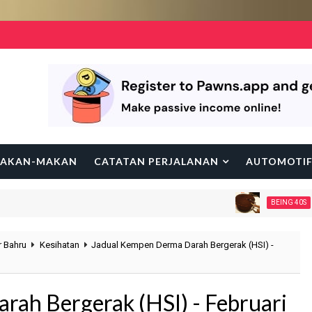
AKAN-MAKAN
CATATAN PERJALANAN
AUTOMOTI
Tamba
BEING 40S
 Bahru
Kesihatan
Jadual Kempen Derma Darah Bergerak (HSI) -
ah Bergerak (HSI) - Februari