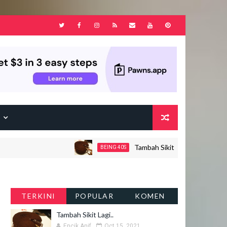
F
Tambah Sikit Lagi..
BEING 40S
JO
TERKINI
POPULAR
KOMEN
Tambah Sikit Lagi..
Encik Anif
Oct 15, 2021