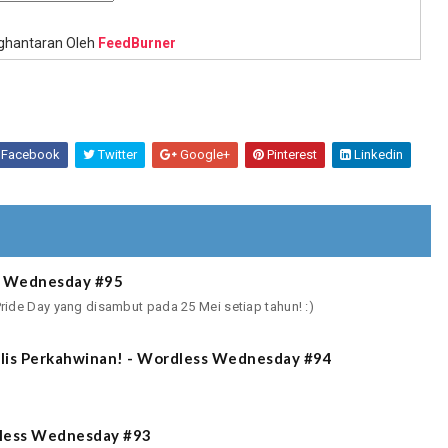
hantaran Oleh
FeedBurner
Facebook
Twitter
Google+
Pinterest
Linkedin
s Wednesday #95
ide Day yang disambut pada 25 Mei setiap tahun! :)
jlis Perkahwinan! - Wordless Wednesday #94
less Wednesday #93