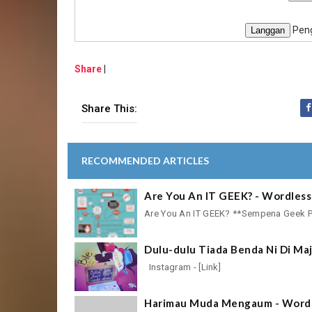
Peng
Share
|
Share This:
RECOMMENDED ARTICLES
Are You An IT GEEK? - Wordles
Are You An IT GEEK? **Sempena Geek Pr
Dulu-dulu Tiada Benda Ni Di Ma
Instagram - [Link]
Harimau Muda Mengaum - Word