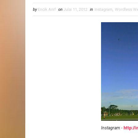
by
Encik Anif
on
Julai 11, 2012
in
Instagram
,
Wordless W
Instagram
-
http:/