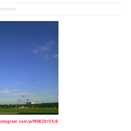
ednesday
/instagram.com/p/M0K2VrGYj4/