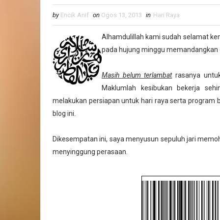
by
Encik Anif
on
Ogos 13, 2013
in
Hari Raya
Alhamdulillah kami sudah selamat k
pada hujung minggu memandangkan es
Masih belum terlambat
rasanya untu
Maklumlah kesibukan bekerja sehi
melakukan persiapan untuk hari raya serta program
blog ini.
Dikesempatan ini, saya menyusun sepuluh jari memoh
menyinggung perasaan.