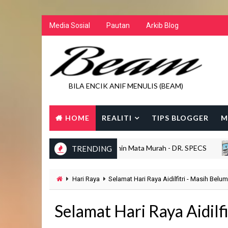
Media Sosial
Pautan
Arkib Blog
BILA ENCIK ANIF MENULIS (BEAM)
HOME
REALITI
TIPS BLOGGER
M
Kedai Cermin Mata Murah - DR. SPECS
TRENDING
BEING 40S
Hari Raya
Selamat Hari Raya Aidilfitri - Masih Belu
Selamat Hari Raya Aidilf