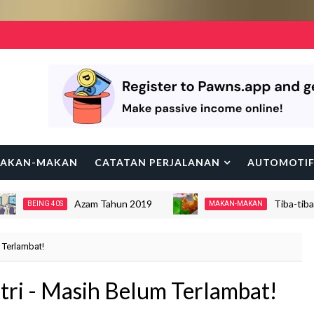
AKAN-MAKAN
CATATAN PERJALANAN
AUTOMOTI
Azam Tahun 2019
Tiba-tiba Say
BEING 40S
MAKAN-MAKAN
m Terlambat!
itri - Masih Belum Terlambat!