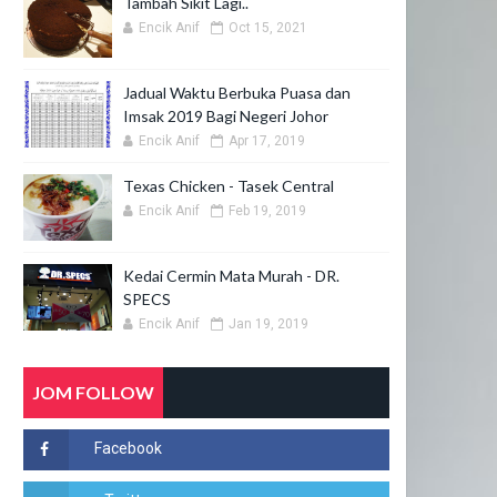
Tambah Sikit Lagi..
Encik Anif
Oct 15, 2021
Jadual Waktu Berbuka Puasa dan
Imsak 2019 Bagi Negeri Johor
Encik Anif
Apr 17, 2019
Texas Chicken - Tasek Central
Encik Anif
Feb 19, 2019
Kedai Cermin Mata Murah - DR.
SPECS
Encik Anif
Jan 19, 2019
JOM FOLLOW