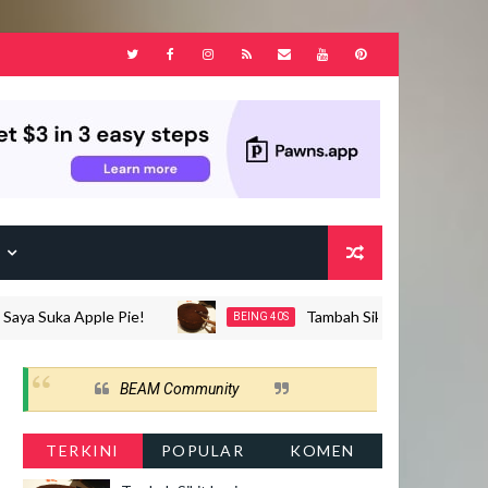
F
a Suka Apple Pie!
Tambah Sikit Lagi..
BEING 40S
BEAM Community
TERKINI
POPULAR
KOMEN