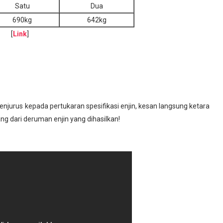
Satu
Dua
690kg
642kg
[
Link
]
njurus kepada pertukaran spesifikasi enjin, kesan langsung ketara
ng dari deruman enjin yang dihasilkan!