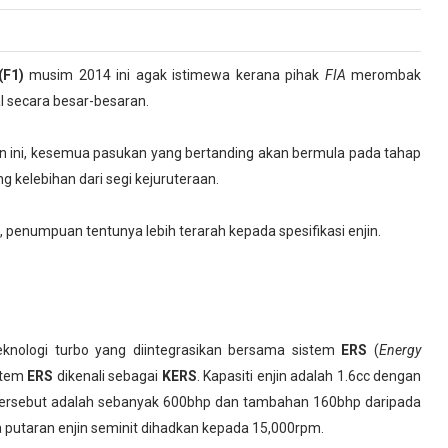
(F1)
musim 2014 ini agak istimewa kerana pihak
FIA
merombak
l secara besar-besaran.
 ini, kesemua pasukan yang bertanding akan bermula pada tahap
 kelebihan dari segi kejuruteraan.
, penumpuan tentunya lebih terarah kepada spesifikasi enjin.
nologi turbo yang diintegrasikan bersama sistem
ERS
(
Energy
istem
ERS
dikenali sebagai
KERS
. Kapasiti enjin adalah 1.6cc dengan
n tersebut adalah sebanyak 600bhp dan tambahan 160bhp daripada
putaran enjin seminit dihadkan kepada 15,000rpm.