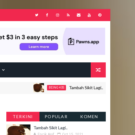
F
Tambah Sikit Lagi..
Ja
BEING 40S
JOHOR
TERKINI
POPULAR
KOMEN
Tambah Sikit Lagi..
Encik Anif
Oct 15, 2021