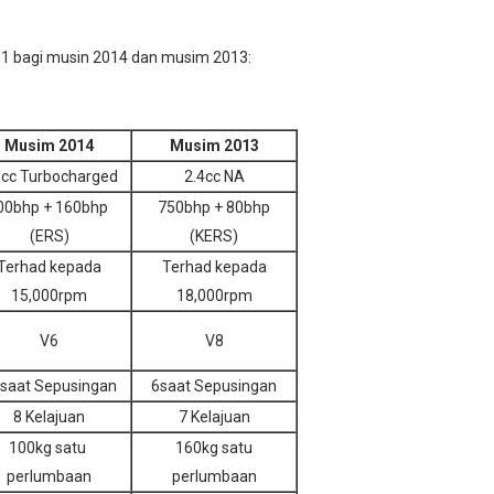
a 1 bagi musin 2014 dan musim 2013:
Musim 2014
Musim 2013
6cc Turbocharged
2.4cc NA
00bhp + 160bhp
750bhp + 80bhp
(ERS)
(KERS)
Terhad kepada
Terhad kepada
15,000rpm
18,000rpm
V6
V8
saat Sepusingan
6saat Sepusingan
8 Kelajuan
7 Kelajuan
100kg satu
160kg satu
perlumbaan
perlumbaan