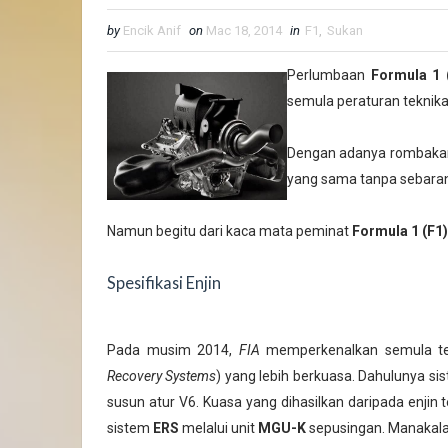
by
Encik Anif
on
Mac 18, 2014
in
F1
,
Sukan
Perlumbaan
Formula 1 
semula peraturan teknika
Dengan adanya rombakan
yang sama tanpa sebarang
Namun begitu dari kaca mata peminat
Formula 1 (F1)
Spesifikasi Enjin
Pada musim 2014,
FIA
memperkenalkan semula tek
Recovery Systems
) yang lebih berkuasa. Dahulunya s
susun atur V6. Kuasa yang dihasilkan daripada enji
sistem
ERS
melalui unit
MGU-K
sepusingan. Manakala 