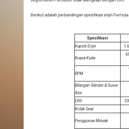
begitu sistem tersebut tidak dilengkapi dengan ERS.
Berikut adalah perbandingan spesifikasi enjin Formul
Spesifikasi
Kapsiti Enjin
1.
6
Kuasa Kuda
RPM
Bilangan Silinder & Susun
Atur
ERS
33
Kotak Gear
Penggunaa Minyak