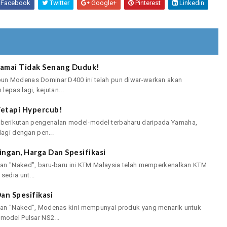
Facebook
Twitter
Google+
Pinterest
Linkedin
amai Tidak Senang Duduk!
un Modenas Dominar D400 ini telah pun diwar-warkan akan
epas lagi, kejutan...
Tetapi Hypercub!
berikutan pengenalan model-model terbaharu daripada Yamaha,
lagi dengan pen...
ngan, Harga Dan Spesifikasi
an "Naked", baru-baru ini KTM Malaysia telah memperkenalkan KTM
sedia unt...
an Spesifikasi
ian "Naked", Modenas kini mempunyai produk yang menarik untuk
odel Pulsar NS2...