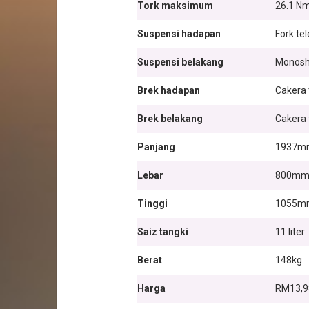
Tork maksimum
26.1 Nm
Suspensi hadapan
Fork te
Suspensi belakang
Monosh
Brek hadapan
Cakera
Brek belakang
Cakera
Panjang
1937m
Lebar
800m
Tinggi
1055m
Saiz tangki
11 liter
Berat
148kg
Harga
RM13,9