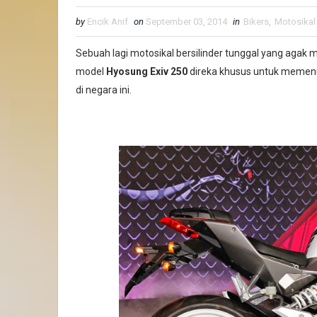
by
Encik Anif
on
September 03, 2014
in
Bikers
,
Motosikal
Sebuah lagi motosikal bersilinder tunggal yang agak 
model
Hyosung Exiv 250
direka khusus untuk memen
di negara ini.