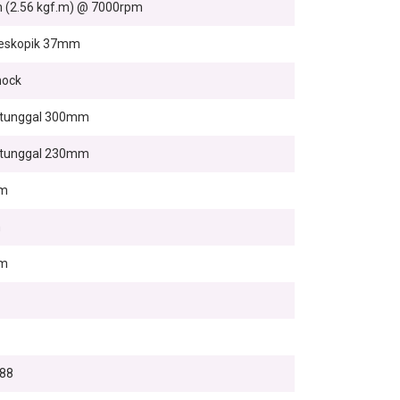
 (2.56 kgf.m) @ 7000rpm
leskopik 37mm
ock
 tunggal 300mm
 tunggal 230mm
m
m
m
88