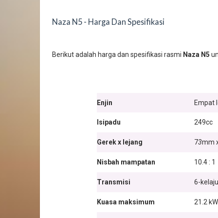
Naza N5 - Harga Dan Spesifikasi
Berikut adalah harga dan spesifikasi rasmi
Naza N5
un
Enjin
Empat l
Isipadu
249cc
Gerek x lejang
7
3
mm x
Nisbah mampatan
10.4 : 1
Transmisi
6-kelaj
Kuasa maksimum
21.2 kW