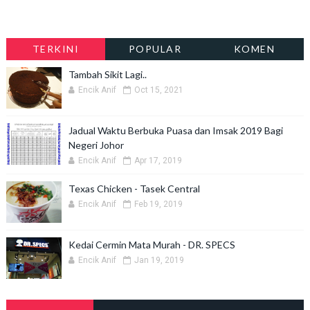
TERKINI
POPULAR
KOMEN
Tambah Sikit Lagi..
Encik Anif
Oct 15, 2021
Jadual Waktu Berbuka Puasa dan Imsak 2019 Bagi
Negeri Johor
Encik Anif
Apr 17, 2019
Texas Chicken - Tasek Central
Encik Anif
Feb 19, 2019
Kedai Cermin Mata Murah - DR. SPECS
Encik Anif
Jan 19, 2019