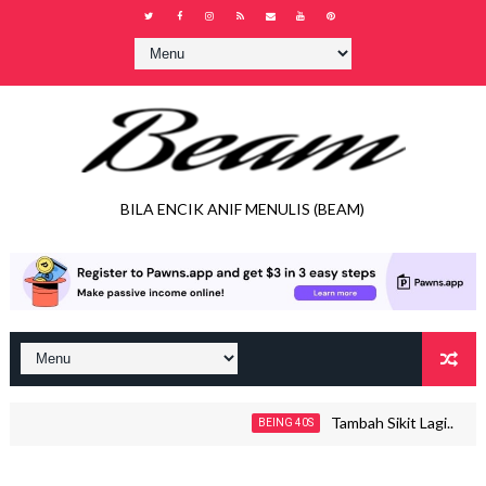
BILA ENCIK ANIF MENULIS (BEAM)
Tambah Sikit Lagi..
BEING 40S
J