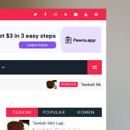
F
Tambah Sikit Lagi..
BEING 40S
TERKINI
POPULAR
KOMEN
Tambah Sikit Lagi..
Encik Anif
Oct 15, 2021