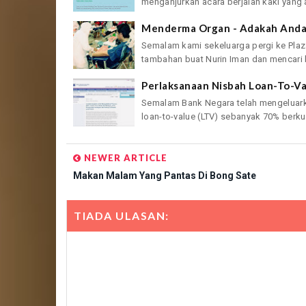
menganjurkan acara berjalan kaki yang 
Menderma Organ - Adakah Anda
Semalam kami sekeluarga pergi ke Plaz
tambahan buat Nurin Iman dan mencari b
Perlaksanaan Nisbah Loan-To-Va
Semalam Bank Negara telah mengeluar
loan-to-value (LTV) sebanyak 70% berkua
NEWER ARTICLE
Makan Malam Yang Pantas Di Bong Sate
TIADA ULASAN: