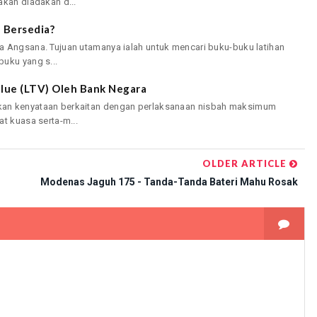
akan diadakan d...
 Bersedia?
a Angsana. Tujuan utamanya ialah untuk mencari buku-buku latihan
uku yang s...
lue (LTV) Oleh Bank Negara
kan kenyataan berkaitan dengan perlaksanaan nisbah maksimum
t kuasa serta-m...
OLDER ARTICLE
Modenas Jaguh 175 - Tanda-Tanda Bateri Mahu Rosak