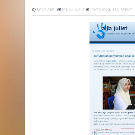
by
Encik Anif
on
Mei 27, 2010
in
Photo Blog
,
Tag
,
Umum