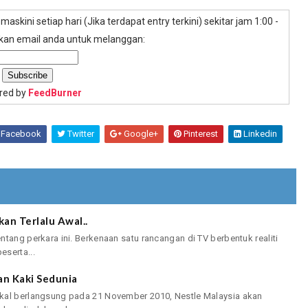
maskini setiap hari (Jika terdapat entry terkini) sekitar jam 1:00 -
kkan email anda untuk melanggan:
ered by
FeedBurner
Facebook
Twitter
Google+
Pinterest
Linkedin
an Terlalu Awal..
tang perkara ini. Berkenaan satu rancangan di TV berbentuk realiti
eserta...
an Kaki Sedunia
kal berlangsung pada 21 November 2010, Nestle Malaysia akan