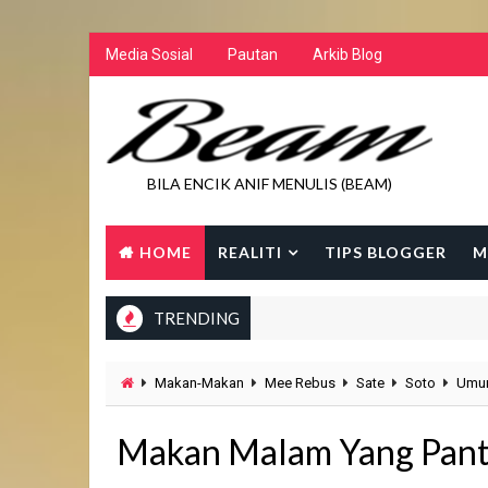
Media Sosial
Pautan
Arkib Blog
BILA ENCIK ANIF MENULIS (BEAM)
HOME
REALITI
TIPS BLOGGER
M
TRENDING
Makan-Makan
Mee Rebus
Sate
Soto
Umu
Makan Malam Yang Panta