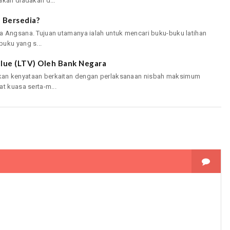
akan diadakan d...
 Bersedia?
a Angsana. Tujuan utamanya ialah untuk mencari buku-buku latihan
uku yang s...
lue (LTV) Oleh Bank Negara
kan kenyataan berkaitan dengan perlaksanaan nisbah maksimum
t kuasa serta-m...