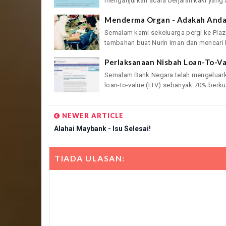
menganjurkan acara berjalan kaki yang 
Menderma Organ - Adakah Anda
Semalam kami sekeluarga pergi ke Plaz
tambahan buat Nurin Iman dan mencari b
Perlaksanaan Nisbah Loan-To-Va
Semalam Bank Negara telah mengeluar
loan-to-value (LTV) sebanyak 70% berkua
NEWER ARTICLE
Alahai Maybank - Isu Selesai!
TIADA ULASAN: