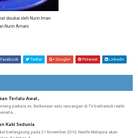
at disukai oleh Nurin Iman
an Nurin Amani
Facebook
Twitter
Google+
Pinterest
Linkedin
an Terlalu Awal..
tang perkara ini. Berkenaan satu rancangan di TV berbentuk realiti
eserta...
an Kaki Sedunia
kal berlangsung pada 21 November 2010, Nestle Malaysia akan