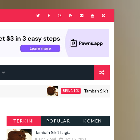
F
Tambah Sikit Lagi..
BEING 40S
JOHO
TERKINI
POPULAR
KOMEN
Tambah Sikit Lagi..
Encik Anif
Oct 15, 2021