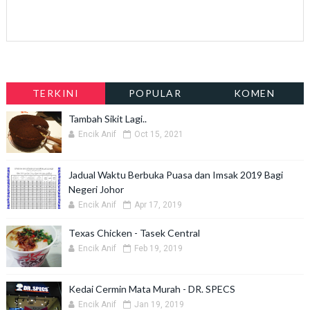
TERKINI
POPULAR
KOMEN
Tambah Sikit Lagi..
Encik Anif
Oct 15, 2021
Jadual Waktu Berbuka Puasa dan Imsak 2019 Bagi
Negeri Johor
Encik Anif
Apr 17, 2019
Texas Chicken - Tasek Central
Encik Anif
Feb 19, 2019
Kedai Cermin Mata Murah - DR. SPECS
Encik Anif
Jan 19, 2019