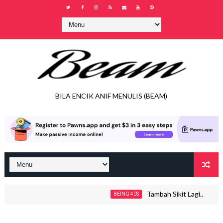
BILA ENCIK ANIF MENULIS (BEAM)
Tambah Sikit Lagi..
BEING 40S
JO