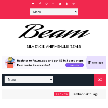
BILA ENCIK ANIF MENULIS (BEAM)
Tambah Sikit Lagi..
BEING 40S
JO