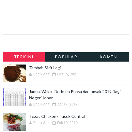
TERKINI
POPULAR
KOMEN
Tambah Sikit Lagi..
Encik Anif
Oct 15, 2021
Jadual Waktu Berbuka Puasa dan Imsak 2019 Bagi
Negeri Johor
Encik Anif
Apr 17, 2019
Texas Chicken - Tasek Central
Encik Anif
Feb 19, 2019