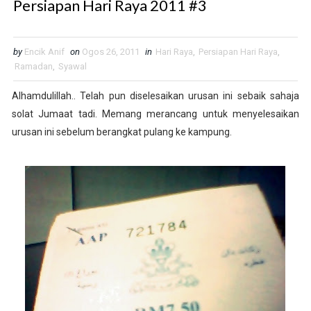
Persiapan Hari Raya 2011 #3
by
Encik Anif
on
Ogos 26, 2011
in
Hari Raya
,
Persiapan Hari Raya
,
Ramadan
,
Syawal
Alhamdulillah.. Telah pun diselesaikan urusan ini sebaik sahaja
solat Jumaat tadi. Memang merancang untuk menyelesaikan
urusan ini sebelum berangkat pulang ke kampung.