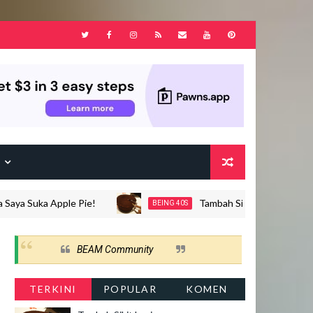
F
a Suka Apple Pie!
Tambah Sikit Lagi..
BEING 40S
BEAM Community
TERKINI
POPULAR
KOMEN