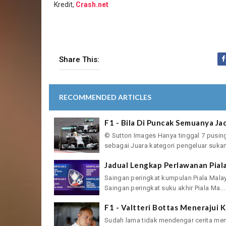
Kredit,
Crash.net
Share This:
RECOMMENDED ARTICLES
F1 - Bila Di Puncak Semuanya J
© Sutton Images Hanya tinggal 7 pusi
sebagai Juara kategori pengeluar sukan
Jadual Lengkap Perlawanan Pial
Saingan peringkat kumpulan Piala Mala
Saingan peringkat suku akhir Piala Ma...
F1 - Valtteri Bottas Menerajui 
Sudah lama tidak mendengar cerita men