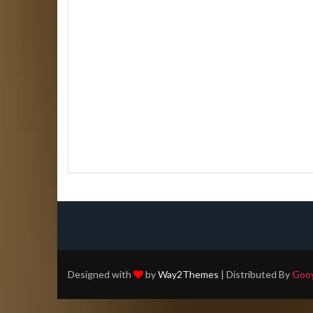
Designed with
by
Way2Themes
| Distributed By
Gooy