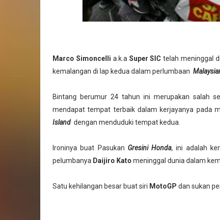
Marco Simoncelli
a.k.a
Super SIC
telah meninggal du
kemalangan di lap kedua dalam perlumbaan
Malaysi
Bintang berumur 24 tahun ini merupakan salah s
mendapat tempat terbaik dalam kerjayanya pada m
Island
dengan menduduki tempat kedua.
Ironinya buat Pasukan
Gresini Honda
, ini adalah 
pelumbanya
Daijiro Kato
meninggal dunia dalam kem
Satu kehilangan besar buat siri
MotoGP
dan sukan pe