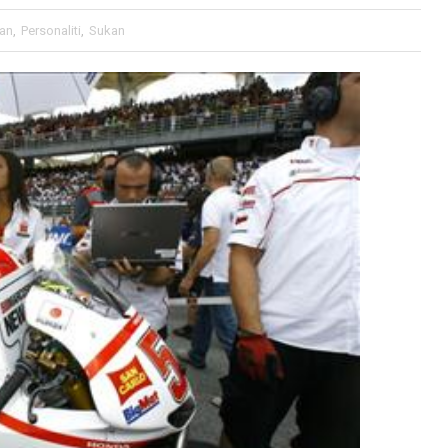
an
,
Personaliti
,
Sukan