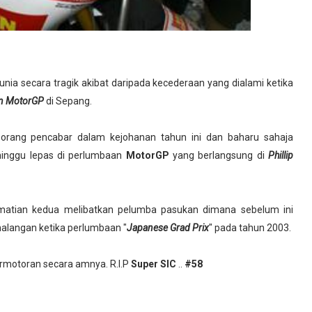
nia secara tragik akibat daripada kecederaan yang dialami ketika
an MotorGP
di Sepang.
eorang pencabar dalam kejohanan tahun ini dan baharu sahaja
inggu lepas di perlumbaan
MotorGP
yang berlangsung di
Phillip
kematian kedua melibatkan pelumba pasukan dimana sebelum ini
alangan ketika perlumbaan "
Japanese Grad Prix
" pada tahun 2003.
rmotoran secara amnya. R.I.P
Super SIC
..
#58