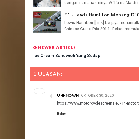
dengan nama rasminya Williams Martini 
F1 - Lewis Hamilton Menang Di 
Lewis Hamilton [Link] berjaya menamat
Chinese Grand Prix 2014. Beliau memulak
NEWER ARTICLE
Ice Cream Sandwich Yang Sedap!
1 ULASAN:
UNKNOWN
OKTOBER 30, 2020
https://www.motorcyclescreens.eu/14-motorc
Balas