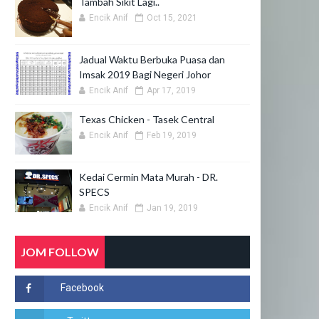
Tambah Sikit Lagi..
Encik Anif
Oct 15, 2021
Jadual Waktu Berbuka Puasa dan
Imsak 2019 Bagi Negeri Johor
Encik Anif
Apr 17, 2019
Texas Chicken - Tasek Central
Encik Anif
Feb 19, 2019
Kedai Cermin Mata Murah - DR.
SPECS
Encik Anif
Jan 19, 2019
JOM FOLLOW