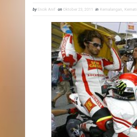
by
Encik Anif
on
Oktober 23, 2011
in
Kemalangan
,
Kemati