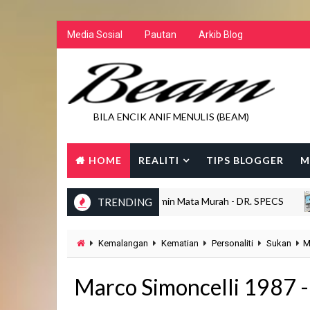
Media Sosial
Pautan
Arkib Blog
BILA ENCIK ANIF MENULIS (BEAM)
HOME
REALITI
TIPS BLOGGER
M
Kedai Cermin Mata Murah - DR. SPECS
TRENDING
BEING 40S
Kemalangan
Kematian
Personaliti
Sukan
M
Marco Simoncelli 1987 