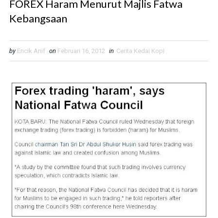
FOREX Haram Menurut Majlis Fatwa
Kebangsaan
by
Encik Anif
on
Februari 16, 2012
in
Cerita Kedai Kopi