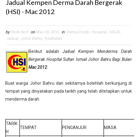
Jadual Kempen Derma Darah Bergerak
(HSI) - Mac 2012
by
Encik Anif
on
Mac 03, 2012
in
Derma Darah
,
Hospital
,
HSIJB
,
Jadual
,
Johor Bahru
,
Kesihatan
Berikut adalah
Jadual Kempen Menderma Darah
Bergerak Hospital Sultan Ismail Johor Bahru Bagi Bulan
Mac 2012
.
Buat warga Johor Bahru dan sekitarnya bolehlah berkunjung di
tempat yang dinyatakan pada tarikh yang telah ditetapkan untuk
menderma darah.
TARIK
TEMPAT
PENGANJUR
MASA
H