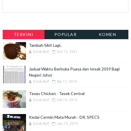
TERKINI
POPULAR
KOMEN
Tambah Sikit Lagi..
Encik Anif
Oct 15, 2021
Jadual Waktu Berbuka Puasa dan Imsak 2019 Bagi
Negeri Johor
Encik Anif
Apr 17, 2019
Texas Chicken - Tasek Central
Encik Anif
Feb 19, 2019
Kedai Cermin Mata Murah - DR. SPECS
Encik Anif
Jan 19, 2019