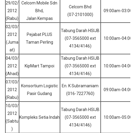
29/02/
Celcom Mobile Sdn
Celcom Bhd
2012
Bhd,
09:00am-03:0
(07-2101000)
(Rabu)
Jalan Kempas
02/03/
Tabung Darah HSIJB
2012
Pejabat PLUS
(07-3565000 ext
10:00am-04:0
(Juma
Taman Perling
4134/4146)
at)
04/03/
Tabung Darah HSIJB
2012
KipMart Tampoi
(07-3565000 ext
10:00am-04:0
(Ahad)
4134/4146)
07/03/
Konsortium Logistic
En. K Subramaniam
2012
09:00am-04:0
Pasir Gudang
(016-7227760)
(Rabu)
10/03/
Tabung Darah HSIJB
2012
Kompleks Setia Indah
(07-3565000 ext
10:00am-05:0
(Sabtu
4134/4146)
)