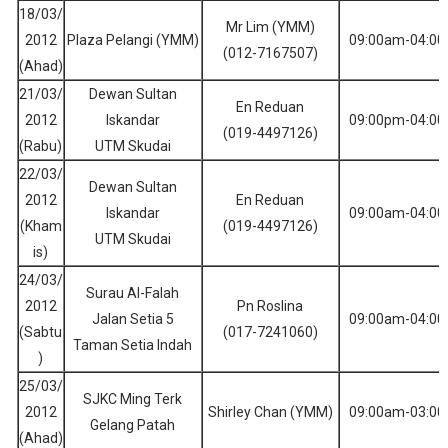
18/03/
Mr Lim (YMM)
2012
Plaza Pelangi (YMM)
09:00am-04:0
(012-7167507)
(Ahad)
21/03/
Dewan Sultan
En Reduan
2012
Iskandar
09:00pm-04:0
(019-4497126)
(Rabu)
UTM Skudai
22/03/
Dewan Sultan
2012
En Reduan
Iskandar
09:00am-04:0
(Kham
(019-4497126)
UTM Skudai
is)
24/03/
Surau Al-Falah
2012
Pn Roslina
Jalan Setia 5
09:00am-04:0
(Sabtu
(017-7241060)
Taman Setia Indah
)
25/03/
SJKC Ming Terk
2012
Shirley Chan (YMM)
09:00am-03:0
Gelang Patah
(Ahad)