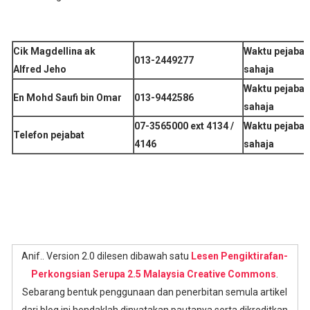
Cik Magdellina ak
Waktu pejabat
013-2449277
Alfred Jeho
sahaja
Waktu pejabat
En Mohd Saufi bin Omar
013-9442586
sahaja
07-3565000 ext 4134 /
Waktu pejabat
Telefon pejabat
4146
sahaja
Anif.. Version 2.0 dilesen dibawah satu
Lesen Pengiktirafan-
Perkongsian Serupa 2.5 Malaysia Creative Commons
.
Sebarang bentuk penggunaan dan penerbitan semula artikel