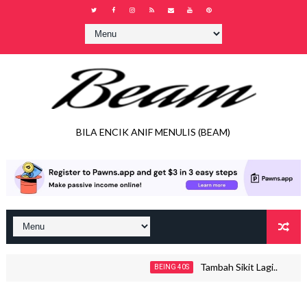
BILA ENCIK ANIF MENULIS (BEAM)
Tambah Sikit Lagi..
BEING 40S
JOH