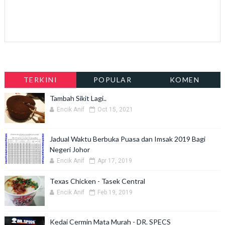
TERKINI
POPULAR
KOMEN
Tambah Sikit Lagi..
Encik Anif
Oct 15, 2021
Jadual Waktu Berbuka Puasa dan Imsak 2019 Bagi
Negeri Johor
Encik Anif
Apr 17, 2019
Texas Chicken - Tasek Central
Encik Anif
Feb 19, 2019
Kedai Cermin Mata Murah - DR. SPECS