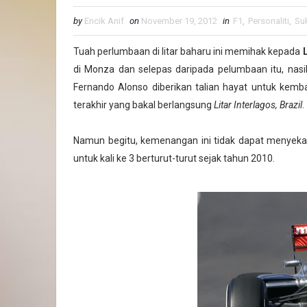
by
Encik Anif
on
November 19, 2012
in
F1
,
Personaliti
,
Su
Tuah perlumbaan di litar baharu ini memihak kepada
L
di Monza dan selepas daripada pelumbaan itu, nasi
Fernando Alonso diberikan talian hayat untuk kemb
terakhir yang bakal berlangsung
Litar Interlagos, Brazil
.
Namun begitu, kemenangan ini tidak dapat menyeka
untuk kali ke 3 berturut-turut sejak tahun 2010.