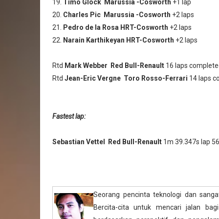
19.
Timo Glock
Marussia -Cosworth
+1 lap
20.
Charles Pic
Marussia -Cosworth
+2 laps
21.
Pedro de la Rosa
HRT-Cosworth
+2 laps
22.
Narain Karthikeyan
HRT-Cosworth
+2 laps
Rtd
Mark Webber
Red Bull-Renault
16 laps complete
Rtd
Jean-Eric Vergne
Toro Rosso-Ferrari
14 laps c
Fastest lap:
Sebastian Vettel
Red Bull-Renault
1m 39.347s lap 5
Seorang pencinta teknologi dan sanga
Bercita-cita untuk mencari jalan bag