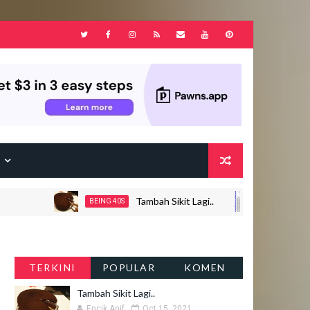
F
Tambah Sikit Lagi..
Jadual
BEING 40S
JOHOR
TERKINI
POPULAR
KOMEN
Tambah Sikit Lagi..
Encik Anif
Oct 15, 2021