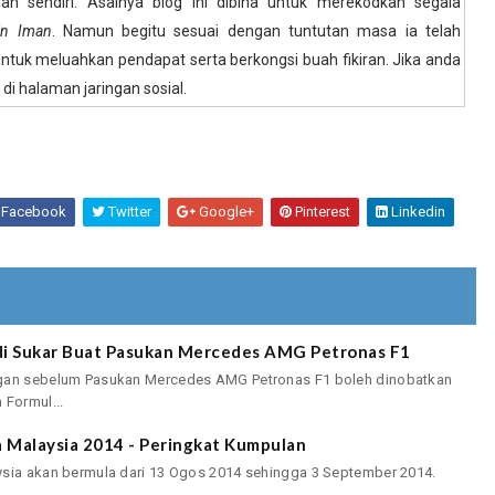
an sendiri. Asalnya blog ini dibina untuk merekodkan segala
in Iman
. Namun begitu sesuai dengan tuntutan masa ia telah
ntuk meluahkan pendapat serta berkongsi buah fikiran. Jika anda
 di halaman jaringan sosial.
Facebook
Twitter
Google+
Pinterest
Linkedin
adi Sukar Buat Pasukan Mercedes AMG Petronas F1
ngan sebelum Pasukan Mercedes AMG Petronas F1 boleh dinobatkan
 Formul...
a Malaysia 2014 - Peringkat Kumpulan
ysia akan bermula dari 13 Ogos 2014 sehingga 3 September 2014.