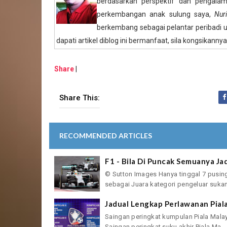
berdasarkan perspektif dan pengalam
perkembangan anak sulung saya,
Nur
berkembang sebagai pelantar peribadi u
dapati artikel diblog ini bermanfaat, sila kongsikannya
Share
|
Share This:
RECOMMENDED ARTICLES
F1 - Bila Di Puncak Semuanya J
© Sutton Images Hanya tinggal 7 pusi
sebagai Juara kategori pengeluar sukan
Jadual Lengkap Perlawanan Pial
Saingan peringkat kumpulan Piala Mala
Saingan peringkat suku akhir Piala Ma...