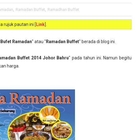
amadan
,
Ramadan Buffet
,
Ramadhan Buffet
ila rujuk pautan ini [
Link
].
"
Bufet Ramadan
" atau "
Ramadan Buffet
" berada di blog ini.
amadan Buffet 2014 Johor Bahru
" pada tahun ini. Namun begitu
kan harga.