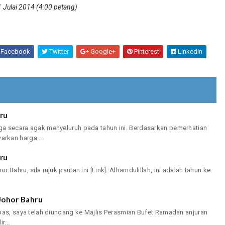
 Julai 2014 (4:00 petang)
Facebook
Twitter
Google+
Pinterest
Linkedin
ru
a secara agak menyeluruh pada tahun ini. Berdasarkan pemerhatian
rkan harga ...
ru
Bahru, sila rujuk pautan ini [Link]. Alhamdulillah, ini adalah tahun ke
Johor Bahru
pas, saya telah diundang ke Majlis Perasmian Bufet Ramadan anjuran
r...