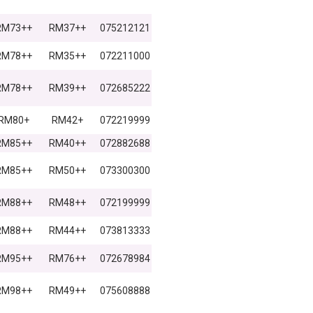
RM73++
RM37++
075212121
RM78++
RM35++
072211000
RM78++
RM39++
072685222
RM80+
RM42+
072219999
RM85++
RM40++
072882688
RM85++
RM50++
073300300
RM88++
RM48++
072199999
RM88++
RM44++
073813333
RM95++
RM76++
072678984
RM98++
RM49++
075608888