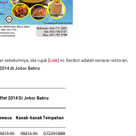
 sebelumnya, sila rujuk [
Link
] ini. Berikut adalah senarai restoran,
2014 di Johor Bahru
:
fet 2014 Di Johor Bahru
ewasa
Kanak-kanak
Tempahan
M19.90
RM16.90
072391888