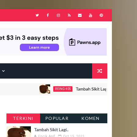
F
Tambah Sikit Lagi..
BEING 40S
JOHOR
TERKINI
POPULAR
KOMEN
Tambah Sikit Lagi..
Encik Anif
Oct 15, 2021