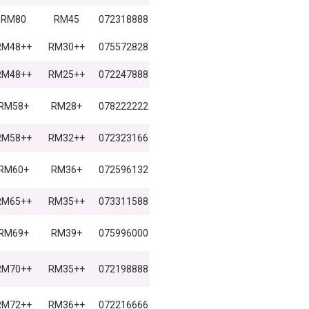
RM80
RM45
072318888
RM48++
RM30++
075572828
RM48++
RM25++
072247888
RM58+
RM28+
078222222
RM58++
RM32++
072323166
RM60+
RM36+
072596132
RM65++
RM35++
073311588
RM69+
RM39+
075996000
RM70++
RM35++
072198888
RM72++
RM36++
072216666