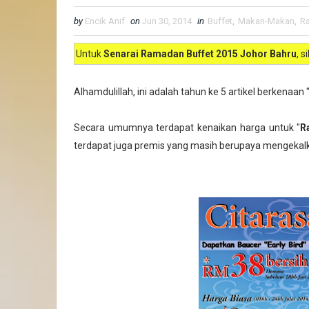
by
Encik Anif
on
Jun 30, 2014
in
Buffet
,
Makan-Makan
,
R
Untuk
Senarai Ramadan Buffet 2015 Johor Bahru
, s
Alhamdulillah, ini adalah tahun ke 5 artikel berkenaan 
Secara umumnya terdapat kenaikan harga untuk "
R
terdapat juga premis yang masih berupaya mengekal