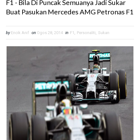
F1 - Bila Di Puncak Semuanya Jadi Sukar
Buat Pasukan Mercedes AMG Petronas F1
by
Encik Anif
on
Ogos 28, 2014
in
F1
,
Personaliti
,
Sukan