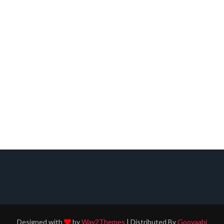
Designed with
by
Way2Themes
| Distributed By
Gooyaabi