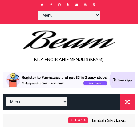
BILA ENCIK ANIF MENULIS (BEAM)
Tambah Sikit Lagi..
BEING 40S
JO