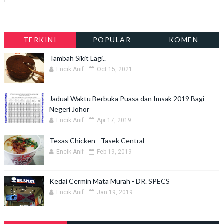
TERKINI
POPULAR
KOMEN
Tambah Sikit Lagi..
Encik Anif
Oct 15, 2021
Jadual Waktu Berbuka Puasa dan Imsak 2019 Bagi
Negeri Johor
Encik Anif
Apr 17, 2019
Texas Chicken - Tasek Central
Encik Anif
Feb 19, 2019
Kedai Cermin Mata Murah - DR. SPECS
Encik Anif
Jan 19, 2019