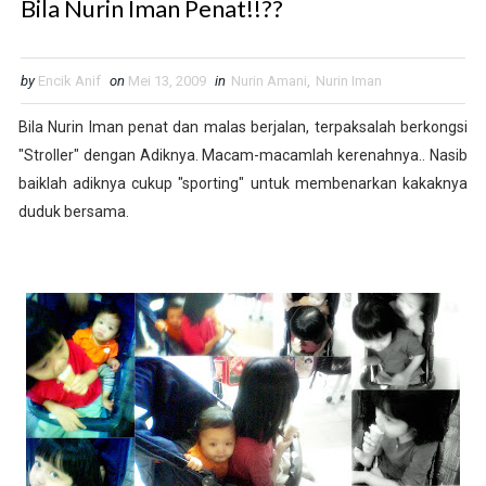
Bila Nurin Iman Penat!!??
by
Encik Anif
on
Mei 13, 2009
in
Nurin Amani
,
Nurin Iman
Bila Nurin Iman penat dan malas berjalan, terpaksalah berkongsi
"Stroller" dengan Adiknya. Macam-macamlah kerenahnya.. Nasib
baiklah adiknya cukup "sporting" untuk membenarkan kakaknya
duduk bersama.