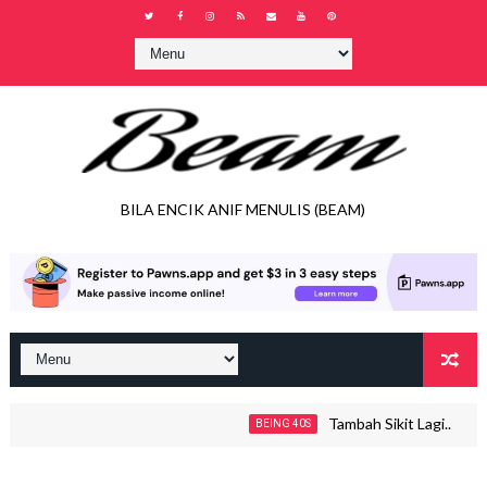
BILA ENCIK ANIF MENULIS (BEAM)
Tambah Sikit Lagi..
BEING 40S
J