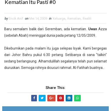
Kematian Itu Pasti #0
by
Encik Anif
on
Mei 14, 2009
in
Keluarga
,
Kematian
,
Realiti
Baru semalam balik dari Seremban, ada kematian.
Uwan
Azza
(sebelah Abah) meninggal dunia pada petang 12/05/2009.
Dikebumikan pada malam itu juga selepas Isyak. Kami bergegas
dari Johor Bahru pukul 6:30 petang. Setibanya di sana "talkin"
sedang berlangsung. Alhamdulillah segalanya telah pun selamat
diuruskan. Semoga rohnya dicucuri rahmat. Al-Fatihah buatnya..
Share This: