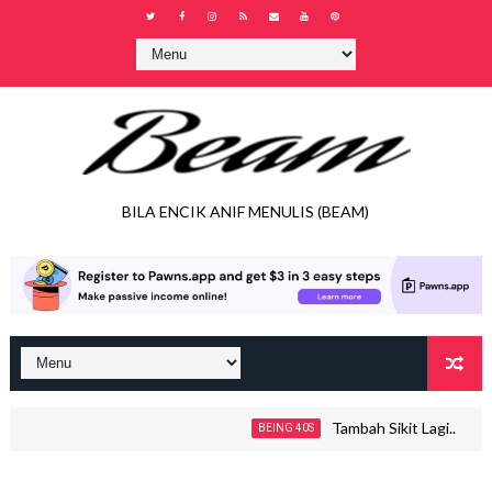
BILA ENCIK ANIF MENULIS (BEAM)
Tambah Sikit Lagi..
BEING 40S
J