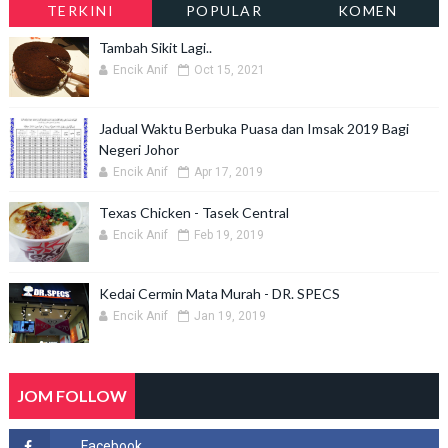
TERKINI
POPULAR
KOMEN
Tambah Sikit Lagi..
Encik Anif
Oct 15, 2021
Jadual Waktu Berbuka Puasa dan Imsak 2019 Bagi
Negeri Johor
Encik Anif
Apr 17, 2019
Texas Chicken - Tasek Central
Encik Anif
Feb 19, 2019
Kedai Cermin Mata Murah - DR. SPECS
Encik Anif
Jan 19, 2019
JOM FOLLOW