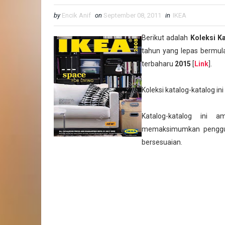
by
Encik Anif
on
September 08, 2011
in
IKEA
Berikut adalah
Koleksi K
tahun yang lepas bermul
terbaharu
2015
[
Link
].
Koleksi katalog-katalog in
Katalog-katalog ini 
memaksimumkan pengguna
bersesuaian.