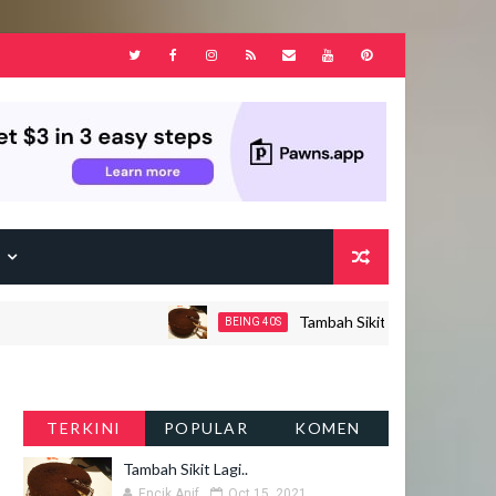
F
Tambah Sikit Lagi..
BEING 40S
J
TERKINI
POPULAR
KOMEN
Tambah Sikit Lagi..
Encik Anif
Oct 15, 2021