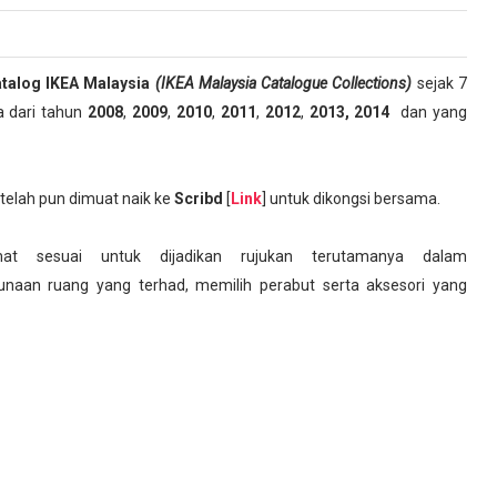
atalog IKEA Malaysia
(
IKEA Malaysia Catalogue Collections
)
sejak 7
a dari tahun
2008
,
2009
,
2010
,
2011
,
2012
,
2013, 2014
dan yang
i telah pun dimuat naik ke
Scribd
[
Link
] untuk dikongsi bersama.
amat sesuai untuk dijadikan rujukan terutamanya dalam
an ruang yang terhad, memilih perabut serta aksesori yang