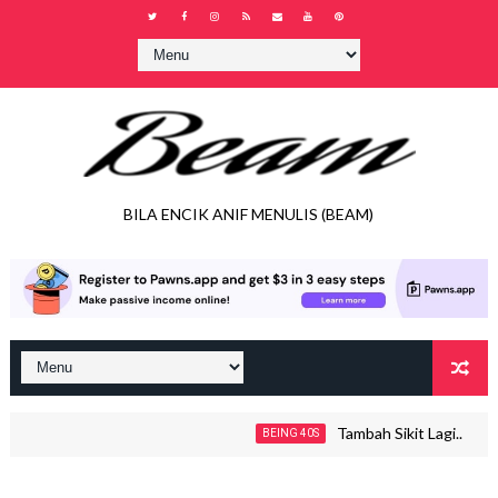
BILA ENCIK ANIF MENULIS (BEAM)
Tambah Sikit Lagi..
BEING 40S
J