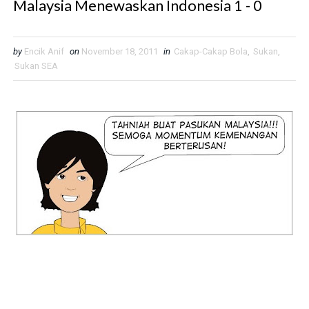
Malaysia Menewaskan Indonesia 1 - 0
by
Encik Anif
on
November 18, 2011
in
Cakap-Cakap Bola
,
Sukan
,
Sukan SEA