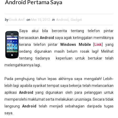
Android Pertama Saya
by
Encik Anif
on
Mei 15, 2012
in
Android
,
Gadget
Saya akui bila bercerita tentang telefon pintar
berasaskan
Android
saya agak ketinggalan memilikinya
kerana telefon pintar
Windows Mobile
[
Link
] yang
sedang digunakan masih belum rosak lagi! Melihat
tentang tiadanya keperluan untuk bertukar telah
melengahkannya lagi.
Pada penghujung tahun lepas akhirnya saya mengalah! Lebih-
lebih lagi apabila syarikat tempat saya bekerja telah melancarkan
aplikasi
Android
yang digunakan oleh para pelanggan untuk
memperolehi maklumat serta melakukan urusniaga. Secara tidak
langsung
Android
telah menjadi sebahagian daripada tugas
saya.