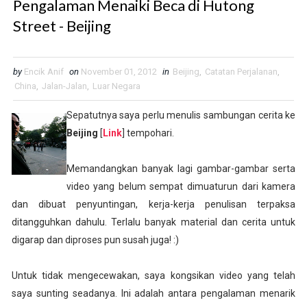
Pengalaman Menaiki Beca di Hutong
Street - Beijing
by
Encik Anif
on
November 01, 2012
in
Beijing
,
Catatan Perjalanan
,
China
,
Jalan-Jalan
,
Luar Negara
Sepatutnya saya perlu menulis sambungan cerita ke
Beijing
[
Link
]
tempohari.
Memandangkan banyak lagi gambar-gambar serta
video yang belum sempat dimuaturun dari kamera
dan dibuat penyuntingan, kerja-kerja penulisan terpaksa
ditangguhkan dahulu. Terlalu banyak material dan cerita untuk
digarap dan diproses pun susah juga! :)
Untuk tidak mengecewakan, saya kongsikan video yang telah
saya sunting seadanya. Ini adalah antara pengalaman menarik