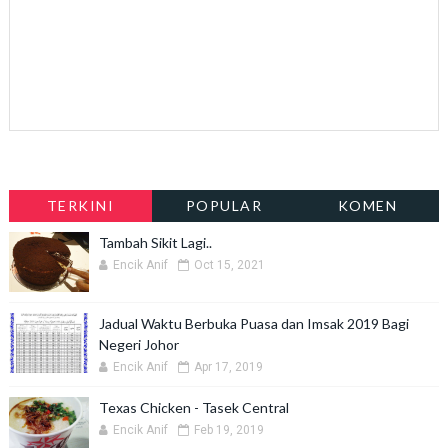
TERKINI
POPULAR
KOMEN
Tambah Sikit Lagi..
Encik Anif
Oct 15, 2021
Jadual Waktu Berbuka Puasa dan Imsak 2019 Bagi
Negeri Johor
Encik Anif
Apr 17, 2019
Texas Chicken - Tasek Central
Encik Anif
Feb 19, 2019