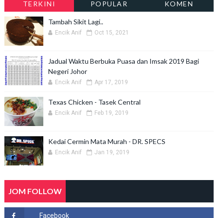
TERKINI
POPULAR
KOMEN
Tambah Sikit Lagi..
Encik Anif
Oct 15, 2021
Jadual Waktu Berbuka Puasa dan Imsak 2019 Bagi
Negeri Johor
Encik Anif
Apr 17, 2019
Texas Chicken - Tasek Central
Encik Anif
Feb 19, 2019
Kedai Cermin Mata Murah - DR. SPECS
Encik Anif
Jan 19, 2019
JOM FOLLOW