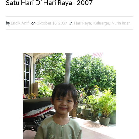
Satu Hari Di Hari Raya - 2007
by
Encik Anif
on
Oktober 16, 2007
in
Hari Raya
,
Keluarga
,
Nurin Iman