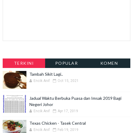
TERKINI
POPULAR
KOMEN
Tambah Sikit Lagi..
Encik Anif
Oct 15, 2021
Jadual Waktu Berbuka Puasa dan Imsak 2019 Bagi
Negeri Johor
Encik Anif
Apr 17, 2019
Texas Chicken - Tasek Central
Encik Anif
Feb 19, 2019