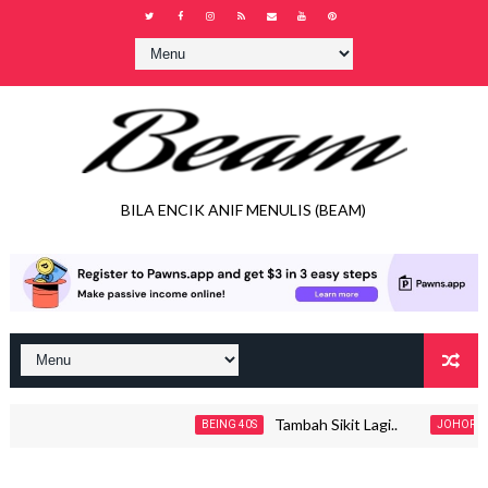
BILA ENCIK ANIF MENULIS (BEAM)
Tambah Sikit Lagi..
J
BEING 40S
JOHOR