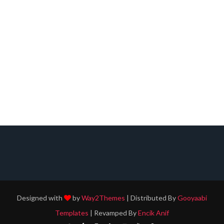
Designed with
by
Way2Themes
| Distributed By
Gooyaabi
Templates
| Revamped By
Encik Anif