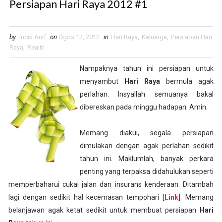
Persiapan Hari Raya 2012 #1
by
Encik Anif
on
Ogos 12, 2012
in
Hari Raya
,
Keluarga
,
Persiapan Hari
Raya
,
Realiti
Nampaknya tahun ini persiapan untuk
menyambut
Hari Raya
bermula agak
perlahan. Insyallah semuanya bakal
dibereskan pada minggu hadapan. Amin.
Memang diakui, segala persiapan
dimulakan dengan agak perlahan sedikit
tahun ini. Maklumlah, banyak perkara
penting yang terpaksa didahulukan seperti
memperbaharui cukai jalan dan insurans kenderaan. Ditambah
lagi dengan sedikit hal kecemasan tempohari [
Link
]. Memang
belanjawan agak ketat sedikit untuk membuat persiapan
Hari