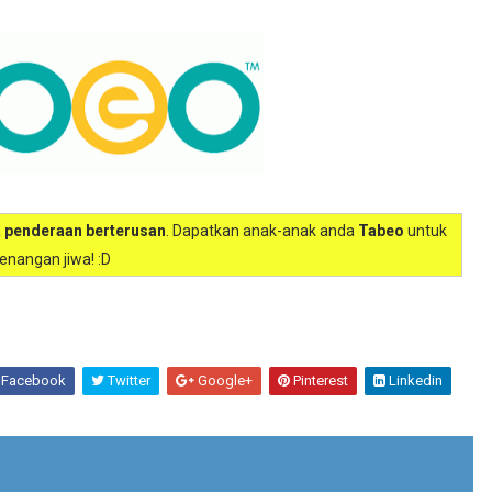
a
penderaan berterusan
. Dapatkan anak-anak anda
Tabeo
untuk
enangan jiwa! :D
Facebook
Twitter
Google+
Pinterest
Linkedin