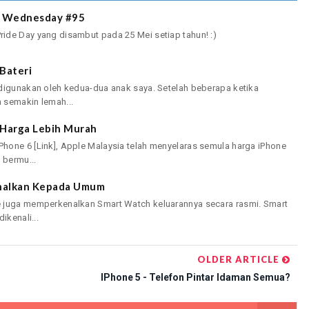
s Wednesday #95
ide Day yang disambut pada 25 Mei setiap tahun! :)
Bateri
 digunakan oleh kedua-dua anak saya. Setelah beberapa ketika
 semakin lemah...
a Harga Lebih Murah
hone 6 [Link], Apple Malaysia telah menyelaras semula harga iPhone
 bermu...
enalkan Kepada Umum
e juga memperkenalkan Smart Watch keluarannya secara rasmi. Smart
ikenali...
OLDER ARTICLE
IPhone 5 - Telefon Pintar Idaman Semua?