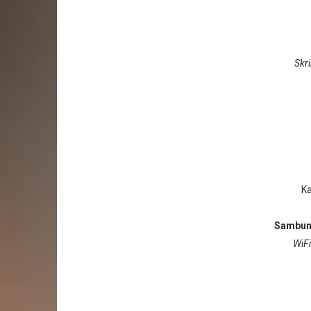
Skr
K
Sambung
WiFi