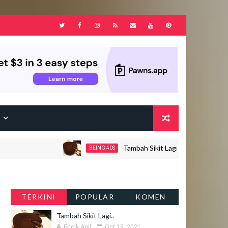
F
Tambah Sikit Lagi..
BEING 40S
JOHOR
TERKINI
POPULAR
KOMEN
Tambah Sikit Lagi..
Encik Anif
Oct 15, 2021