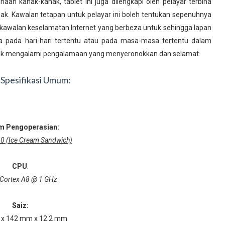
an kanak-kanak, tablet ini juga dilengkapi oleh pelayar terbina
k. Kawalan tetapan untuk pelayar ini boleh tentukan sepenuhnya
 kawalan keselamatan Internet yang berbeza untuk sehingga lapan
 pada hari-hari tertentu atau pada masa-masa tertentu dalam
nak mengalami pengalamaan yang menyeronokkan dan selamat.
 Spesifikasi Umum:
m Pengoperasian:
.0 (Ice Cream Sandwich)
CPU
:
Cortex A8 @ 1 GHz
Saiz:
x 142 mm x 12.2 mm