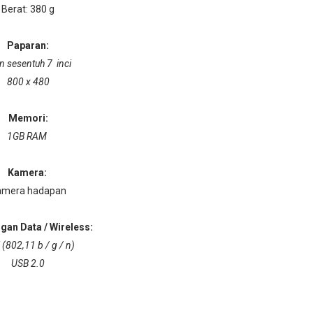
Berat: 380 g
Paparan:
in sesentuh 7 inci
800 x 480
Memori:
1GB RAM
Kamera:
amera hadapan
an Data / Wireless:
 (802,11 b / g / n)
USB 2.0